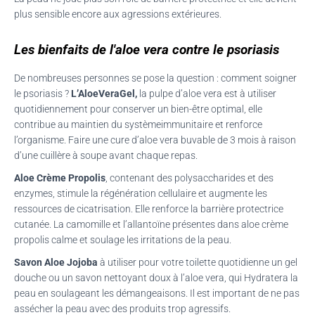
plus sensible encore aux agressions extérieures.
Les bienfaits de l'aloe vera contre le psoriasis
De nombreuses personnes se pose la question : comment soigner
le psoriasis ?
L’Aloe
Vera
Gel,
la pulpe d’
aloe
vera
est à utiliser
quotidiennement pour conserver un bien-être optimal, elle
contribue au maintien du systèmeimmunitaire et renforce
l’organisme.
Faire une cure d’
aloe
vera
buvable de 3 mois à raison
d’une cuillère à soupe avant chaque repas.
Aloe
Crème Propolis
,
contenant des
polysaccharides
et des
enzymes, stimule la régénération cellulaire et augmente les
ressources de cicatrisation.
Elle renforce la barrière protectrice
cutanée.
La camomille et l’allantoïne présentes dans
aloe
crème
propolis calme et soulage les irritations de la peau.
Savon
Aloe
Jojoba
à utiliser pour votre toilette quotidienne un gel
douche ou un savon nettoyant doux à l’
aloe
vera
, qui
Hydratera
la
peau en soulageant les démangeaisons.
Il est important de ne pas
assécher la peau avec des produits trop agressifs.