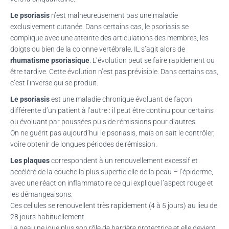
Le psoriasis
n’est malheureusement pas une maladie
exclusivement cutanée.
Dans certains cas, le psoriasis se
complique avec une atteinte des articulations des membres, les
doigts ou bien de la colonne vertébrale.
IL s’agit alors de
rhumatisme psoriasique
.
L’évolution peut se faire rapidement ou
être tardive.
Cette évolution n’est pas prévisible.
Dans certains cas,
c’est l’inverse qui se produit.
Le psoriasis
est une maladie chronique évoluant de façon
différente d’un patient à l’autre :
il peut être continu pour certains
ou évoluant par poussées puis de rémissions pour d’autres.
On ne guérit pas aujourd’hui le psoriasis, mais on sait le contrôler,
voire obtenir de longues périodes de rémission.
Les plaques
correspondent à un renouvellement excessif et
accéléré de la couche la plus superficielle de la peau – l’épiderme,
avec une réaction inflammatoire ce qui explique l’aspect rouge et
les démangeaisons.
Ces cellules se renouvellent très rapidement
(4 à 5 jours)
au lieu de
28 jours habituellement.
La peau ne joue plus son rôle de barrière protectrice et elle devient