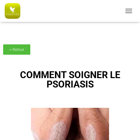
AC6C770CE5B0574051A5080E326B8091
O
U
V
R
I
R
< Retour
/
F
E
R
COMMENT SOIGNER LE
M
PSORIASIS
E
R
L
A
N
A
V
I
G
A