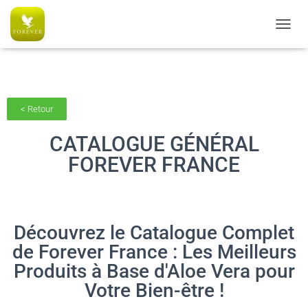
AC6C770CE5B0574051A5080E326B8091
O
U
V
R
I
R
< Retour
/
F
CATALOGUE GÉNÉRAL
E
R
FOREVER FRANCE
M
E
R
L
A
Découvrez le Catalogue Complet
N
A
de Forever France : Les Meilleurs
V
Produits à Base d'Aloe Vera pour
I
G
Votre Bien-être !
A