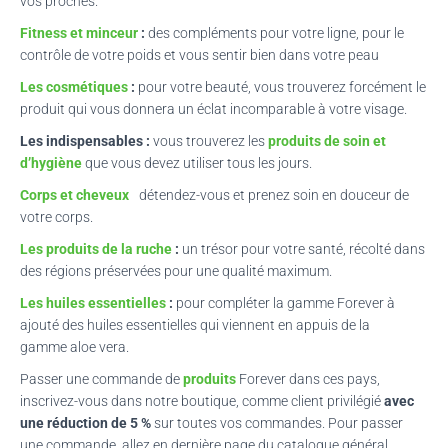
vos proches.
Fitness et minceur
:
des compléments pour votre ligne, pour le
contrôle de votre poids et vous sentir bien dans votre peau
Les cosmétiques
:
pour votre beauté, vous trouverez forcément le
produit qui vous donnera un éclat incomparable à votre visage.
Les indispensables :
vous trouverez les
produits de soin et
d’hygiène
que vous devez utiliser tous les jours.
Corps et cheveux
:
détendez-vous et prenez soin en douceur de
votre corps.
Les produits de la ruche
:
un trésor pour votre santé, récolté dans
des régions préservées pour une qualité maximum.
Les huiles essentielles
:
pour
compléter la gamme
Forever
à
ajouté des huiles
essentielles qui
viennent en
appuis de la
gamme
aloe
vera
.
Passer une commande de
produits
Forever dans ces pays,
inscrivez-vous dans notre boutique, comme client privilégié
avec
une réduction de 5 %
sur toutes vos commandes. Pour passer
une commande, allez en dernière page du catalogue général