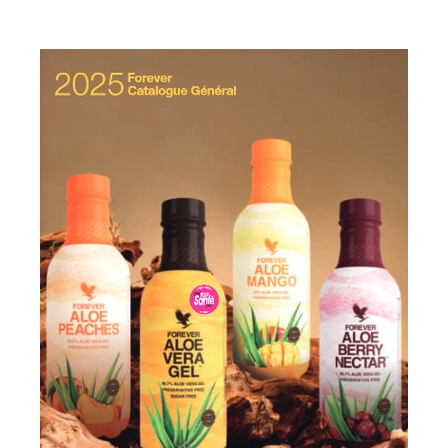
T
I
O
N