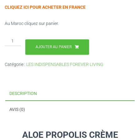
CLIQUEZ ICI POUR ACHETER EN FRANCE
Au Maroc cliquez sur panier.
quantité
de
AJOUTER AU PANIER
ALOE
PROPOLIS
Catégorie :
LES INDISPENSABLES FOREVER LIVING
CRÈME
DESCRIPTION
AVIS (0)
ALOE PROPOLIS CRÈME