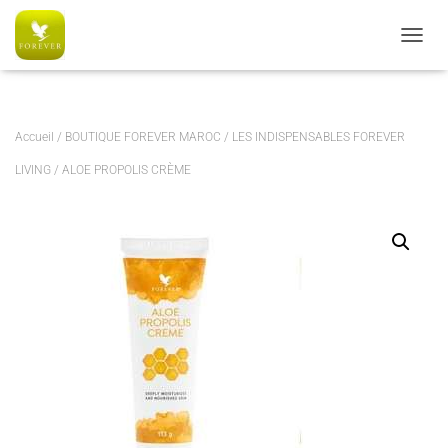
AC6C770CE5B0574051A5080E326B8091
OUVRI
Accueil
/
BOUTIQUE FOREVER MAROC
/
LES INDISPENSABLES FOREVER
LIVING
/ ALOE PROPOLIS CRÈME