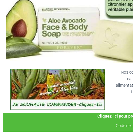
Nos co
cad
alimentat
b
Cliquez-ici pour pr
Code de 