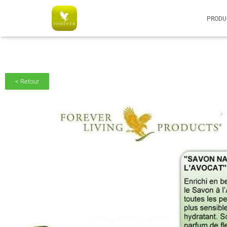
AC6C770CE5B0574051A5080E326B8091
PRODU
< Retour