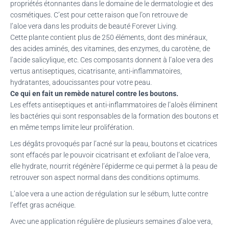
propriétés étonnantes dans le domaine de
le
dermatologie et des
cosmétiques. C’est pour cette raison que l’on retrouve de
l’aloe vera dans les produits de beauté
Forever
Living.
Cette plante contient plus de 250 éléments, dont des minéraux,
des acides aminés, des vitamines, des enzymes, du carotène, de
l’acide salicylique, etc. Ces composants donnent à l’
aloe
vera
des
vertus antiseptiques, cicatrisante, anti-inflammatoires,
hydratantes, adoucissantes pour votre peau.
Ce qui en fait un remède naturel contre les boutons.
Les effets antiseptiques et anti-inflammatoires de l’aloès éliminent
les bactéries qui sont responsables de la formation des boutons et
en même temps limite leur prolifération.
Les dégâts
provoqués par l’acné sur la peau, boutons et cicatrices
sont effacés par le pouvoir cicatrisant et exfoliant de l’
aloe
vera
,
elle hydrate, nourrit régénère l’épiderme ce qui permet à la peau de
retrouver son aspect normal dans des conditions optimums.
L’
aloe
vera
a une action de régulation sur le sébum, lutte contre
l’effet gras acnéique.
Avec une application régulière de plusieurs semaines d’
aloe
vera
,