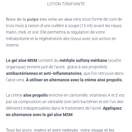
LOTION TONIFIANTE
Boire de la
pulpe
très riche en aloe
vera
sous forme de cure de
trois mois à raison d’une cuillère à soupe
(15 ml)
avant les repas,
matin, midi, et soir.
Elle permettra la régulation de votre
métabolisme et la régénération des tissus avec son action en
interne.
Le gel
aloe
MSM
contient du
méthyle
sulfony
méthane
(soufre
organique)
ennemi juré de l’acné,
grâce
à ses propriétés
antibactériennes et anti-inflammatoires
, que l’on retrouve dans
l’
aloe
vera
.
À utiliser en alternance avec la crème
aloe
propolis.
La crème
aloe
propolis
enrichie en camomille, vitamines A et E est
par sa composition un véritable soin anti-bactérien et est l’un des
éléments indispensables dans le traitement de l’acné.
Appliquez
en alternance avec le gel
aloe
MSM
Tous les jours, matins et soirs nettoyés votre visage et les