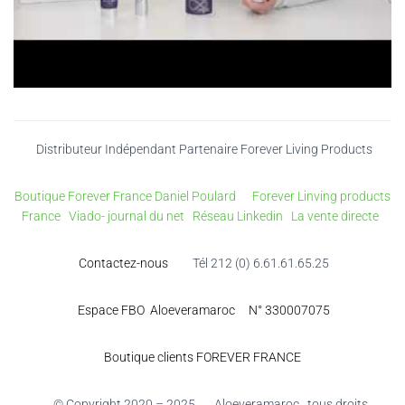
Distributeur Indépendant Partenaire Forever Living Products
Boutique Forever France Daniel Poulard
Forever Linving products
France
Viado- journal du net
Réseau Linkedin
La vente directe
Contactez-nous
Tél 212 (0) 6.61.61.65.25
Espace FBO Aloeveramaroc N° 330007075
Boutique clients FOREVER FRANCE
© Copyright 2020 – 2025 Aloeveramaroc , tous droits