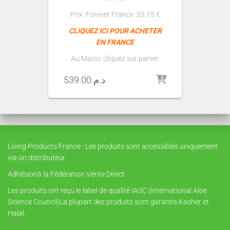
Prix Forever France
53,15
€
CLIQUEZ ICI POUR ACHETER
EN FRANCE
Au Maroc cliquez sur panier.
539.00
د.م.
Living Products France : Les produits sont accessibles uniquement
via un distributeur.
Adhésionà la Fédération Vente Direct
Les produits ont reçu le label de qualité IASC (International Aloe
Science Council)La plupart des produits sont garantis Kasher et
Halal.