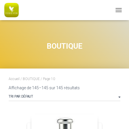
AC6C770CE5B0574051A5080E326B8091
OUVRI
BOUTIQUE
Accueil
/
BOUTIQUE
/ Page 10
Affichage de 145–145 sur 145 résultats