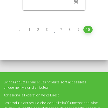
←
1
2
3
7
8
9
10
…
Living Products France : Les produits sont accessibles
uniquement via un distributeur.
Adhésionà la Fédération Vente Direct
Les produits ont reçu le label de qualité IASC (International Aloe