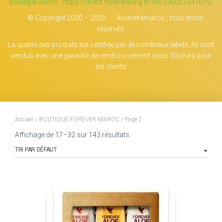
Boutique clients : https://direct.foreverliving.fr/ref/330001547075/
© Copyright 2020 – 2025 Aloeveramaroc , tous droits
réservés.
La qualité des produits est certifiée par de nombreux labels, ils sont
vendus avec une garantie de remboursement sous 30 jours pour
les clients
Accueil
/
BOUTIQUE FOREVER MAROC
/ Page 2
Affichage de 17–32 sur 143 résultats