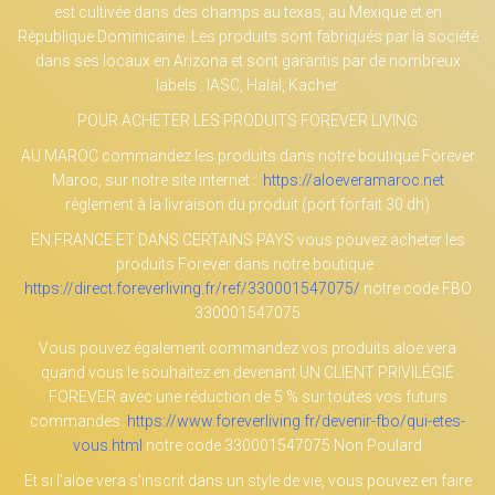
est cultivée dans des champs au texas, au Mexique et en
République Dominicaine. Les produits sont fabriqués par la société
dans ses locaux en Arizona et sont garantis par de nombreux
labels : IASC, Halal, Kacher.
POUR ACHETER LES PRODUITS FOREVER LIVING
AU MAROC commandez les produits dans notre boutique Forever
Maroc, sur notre site internet :
https://aloeveramaroc.net
règlement à la livraison du produit (port forfait 30 dh)
EN FRANCE ET DANS CERTAINS PAYS vous pouvez acheter les
produits Forever dans notre boutique :
https://direct.foreverliving.fr/ref/330001547075/
notre code FBO
330001547075
Vous pouvez également commandez vos produits aloe vera
quand vous le souhaitez en devenant UN CLIENT PRIVILÉGIÉ
FOREVER avec une réduction de 5 % sur toutes vos futurs
commandes.
https://www.foreverliving.fr/devenir-fbo/qui-etes-
vous.html
notre code 330001547075 Non Poulard
Et si l’aloe vera s’inscrit dans un style de vie, vous pouvez en faire