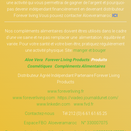
une activité qui vous permettrai de gagner de l’argent et pourquoi-
pas devenir indépendant financièrement en devenant distributeur
Forever living.Vous pouvez contacter Aloeveramaroc
ICI
Nos compléments alimentaires doivent êtres utilisés dans le cadre
d’une vie saine et ne pas remplacer une alimentation équilibrée et
variée. Pour votre santé et votre bien être, pratiquez régulièrement
une activité physique. Site:
manger et bouger
Aloe Vera
Forever Living Products
Produits
Cosmétiques
Compléments Alimentaires
Distributeur Agréé Indépendant Partenaire Forever Living
Products
www.foreverliving.fr
www.foreverliving.com
https://viadeo.journaldunet.com/
www.linkedin.com
www.fvd.fr
Contactez-nous
Tél 212 (0) 6.61.61.65.25
Espace FBO Aloeveramaroc N° 330007075