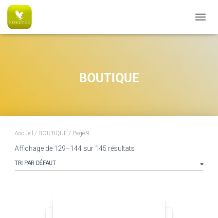
AC6C770CE5B0574051A5080E326B8091
OUVRI
BOUTIQUE
Accueil
/
BOUTIQUE
/ Page 9
Affichage de 129–144 sur 145 résultats