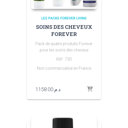
LES PACKS FOREVER LIVING
SOINS DES CHEVEUX
FOREVER
Pack de quatre produits Forever
pour les soins des cheveux
Réf : 730
Non commercialisé en France
1158.00
د.م.